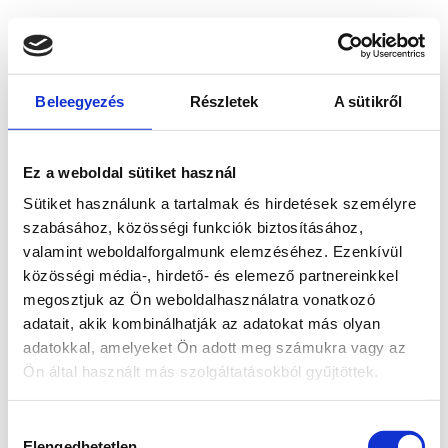
Beleegyezés
Részletek
A sütikről
Ez a weboldal sütiket használ
Sütiket használunk a tartalmak és hirdetések személyre
szabásához, közösségi funkciók biztosításához,
valamint weboldalforgalmunk elemzéséhez. Ezenkívül
közösségi média-, hirdető- és elemező partnereinkkel
megosztjuk az Ön weboldalhasználatra vonatkozó
adatait, akik kombinálhatják az adatokat más olyan
adatokkal, amelyeket Ön adott meg számukra vagy az
Ön által használt más szolgáltatásokból gyűjtöttek.
Application error: a client-side exception has occurred
while
Hozzájárulás
loading
www.bicapp.hu
(see the browser console for more
Elengedhetetlen