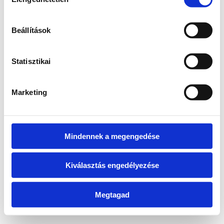
kiválasztása
information)
.
Beállítások
Statisztikai
Marketing
Mindennek a megengedése
Kiválasztás engedélyezése
Megtagad