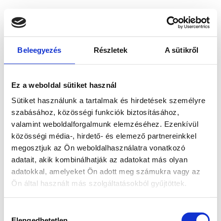
Beleegyezés
Részletek
A sütikről
Ez a weboldal sütiket használ
Sütiket használunk a tartalmak és hirdetések személyre
szabásához, közösségi funkciók biztosításához,
valamint weboldalforgalmunk elemzéséhez. Ezenkívül
közösségi média-, hirdető- és elemező partnereinkkel
megosztjuk az Ön weboldalhasználatra vonatkozó
adatait, akik kombinálhatják az adatokat más olyan
adatokkal, amelyeket Ön adott meg számukra vagy az
Ön által használt más szolgáltatásokból gyűjtöttek.
Application error: a client-side exception has occurred
while
Hozzájárulás
loading
www.bicapp.hu
(see the browser console for more
Elengedhetetlen