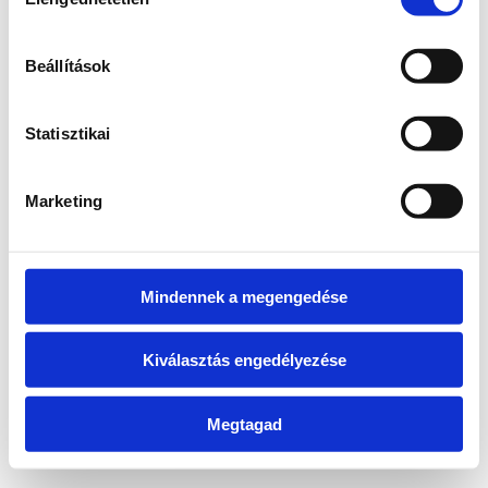
kiválasztása
information)
.
Beállítások
Statisztikai
Marketing
Mindennek a megengedése
Kiválasztás engedélyezése
Megtagad