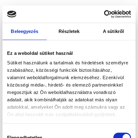
Beleegyezés
Részletek
A sütikről
Ez a weboldal sütiket használ
Sütiket használunk a tartalmak és hirdetések személyre
szabásához, közösségi funkciók biztosításához,
valamint weboldalforgalmunk elemzéséhez. Ezenkívül
közösségi média-, hirdető- és elemező partnereinkkel
megosztjuk az Ön weboldalhasználatra vonatkozó
adatait, akik kombinálhatják az adatokat más olyan
adatokkal, amelyeket Ön adott meg számukra vagy az
Ön által használt más szolgáltatásokból gyűjtöttek.
Application error: a client-side exception has occurred
while
Hozzájárulás
loading
www.bicapp.hu
(see the browser console for more
Elengedhetetlen