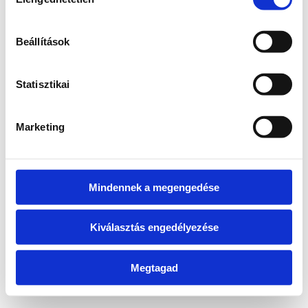
kiválasztása
information)
.
Beállítások
Statisztikai
Marketing
Mindennek a megengedése
Kiválasztás engedélyezése
Megtagad