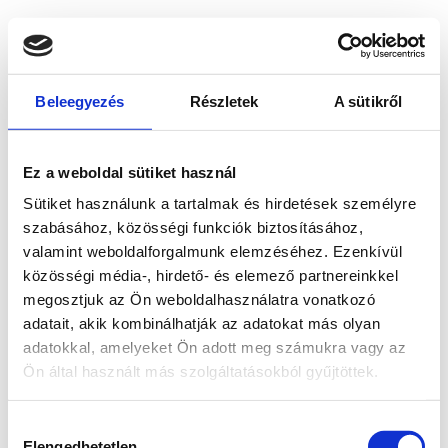
Beleegyezés
Részletek
A sütikről
Ez a weboldal sütiket használ
Sütiket használunk a tartalmak és hirdetések személyre
szabásához, közösségi funkciók biztosításához,
valamint weboldalforgalmunk elemzéséhez. Ezenkívül
közösségi média-, hirdető- és elemező partnereinkkel
megosztjuk az Ön weboldalhasználatra vonatkozó
adatait, akik kombinálhatják az adatokat más olyan
adatokkal, amelyeket Ön adott meg számukra vagy az
Ön által használt más szolgáltatásokból gyűjtöttek.
Application error: a client-side exception has occurred
while
Hozzájárulás
loading
www.bicapp.hu
(see the browser console for more
Elengedhetetlen