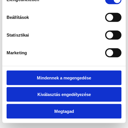
kiválasztása
information)
.
Beállítások
Statisztikai
Marketing
Mindennek a megengedése
Kiválasztás engedélyezése
Megtagad