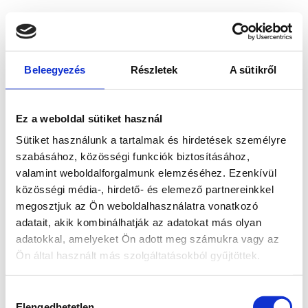
Beleegyezés
Részletek
A sütikről
Ez a weboldal sütiket használ
Sütiket használunk a tartalmak és hirdetések személyre
szabásához, közösségi funkciók biztosításához,
valamint weboldalforgalmunk elemzéséhez. Ezenkívül
közösségi média-, hirdető- és elemező partnereinkkel
megosztjuk az Ön weboldalhasználatra vonatkozó
adatait, akik kombinálhatják az adatokat más olyan
adatokkal, amelyeket Ön adott meg számukra vagy az
Ön által használt más szolgáltatásokból gyűjtöttek.
Application error: a client-side exception has occurred
while
Hozzájárulás
loading
www.bicapp.hu
(see the browser console for more
Elengedhetetlen