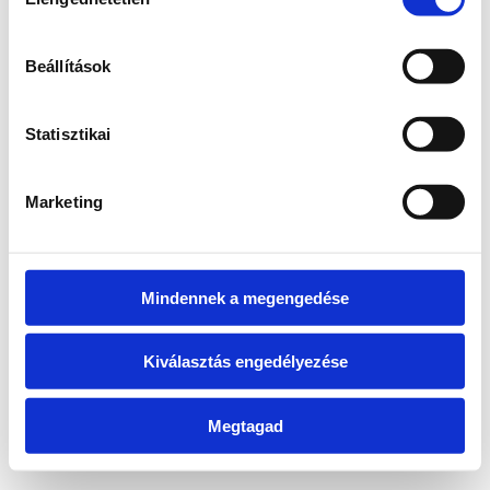
kiválasztása
information)
.
Beállítások
Statisztikai
Marketing
Mindennek a megengedése
Kiválasztás engedélyezése
Megtagad