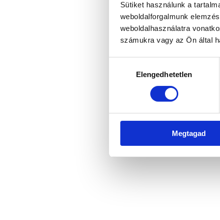
Sütiket használunk a tartal
weboldalforgalmunk elemzésé
weboldalhasználatra vonatko
Application error: a client-side 
számukra vagy az Ön által ha
Hozzájárulás
Elengedhetetlen
kiválasztása
Megtagad