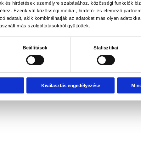
mak és hirdetések személyre szabásához, közösségi funkciók biz
hez. Ezenkívül közösségi média-, hirdető- és elemező partner
zó adatait, akik kombinálhatják az adatokat más olyan adatokka
exception has occurred
while loading
www.bicapp.hu
(see the brows
sznált más szolgáltatásokból gyűjtöttek.
Beállítások
Statisztikai
Kiválasztás engedélyezése
Min