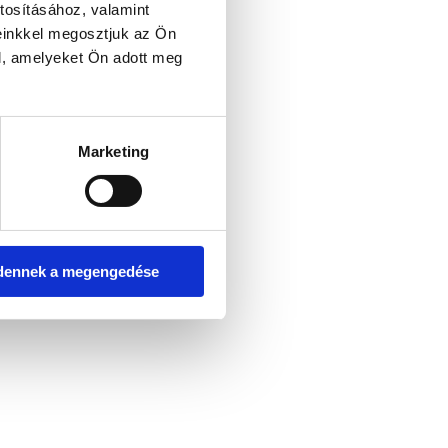
tosításához, valamint
einkkel megosztjuk az Ön
l, amelyeket Ön adott meg
er console for more information)
.
Marketing
dennek a megengedése