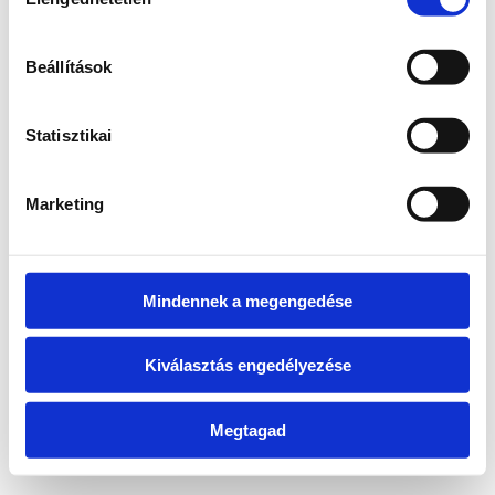
kiválasztása
information)
.
Beállítások
Statisztikai
Marketing
Mindennek a megengedése
Kiválasztás engedélyezése
Megtagad