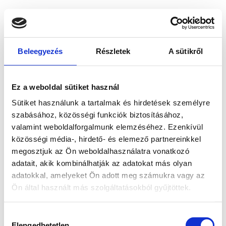
Beleegyezés
Részletek
A sütikről
Ez a weboldal sütiket használ
Sütiket használunk a tartalmak és hirdetések személyre
szabásához, közösségi funkciók biztosításához,
valamint weboldalforgalmunk elemzéséhez. Ezenkívül
közösségi média-, hirdető- és elemező partnereinkkel
megosztjuk az Ön weboldalhasználatra vonatkozó
adatait, akik kombinálhatják az adatokat más olyan
adatokkal, amelyeket Ön adott meg számukra vagy az
Ön által használt más szolgáltatásokból gyűjtöttek.
Application error: a client-side exception has occurred
while
Hozzájárulás
loading
www.bicapp.hu
(see the browser console for more
Elengedhetetlen