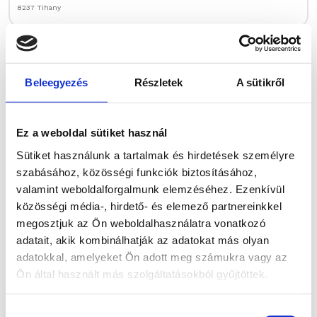
8237 Tihany
Beleegyezés
Részletek
A sütikről
Ez a weboldal sütiket használ
Sütiket használunk a tartalmak és hirdetések személyre
szabásához, közösségi funkciók biztosításához,
poi-i
Csap
valamint weboldalforgalmunk elemzéséhez. Ezenkívül
Nyilvános vízvételi pont
közösségi média-, hirdető- és elemező partnereinkkel
megosztjuk az Ön weboldalhasználatra vonatkozó
adatait, akik kombinálhatják az adatokat más olyan
adatokkal, amelyeket Ön adott meg számukra vagy az
Ön által használt más szolgáltatásokból gyűjtöttek.
Hozzájárulás