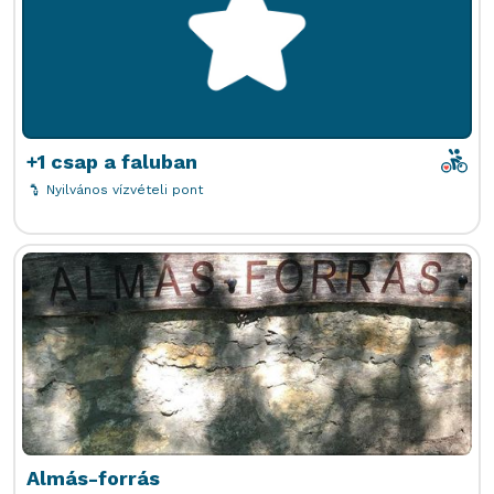
poi-i
+1 csap a faluban
Nyilvános vízvételi pont
Almás-forrás