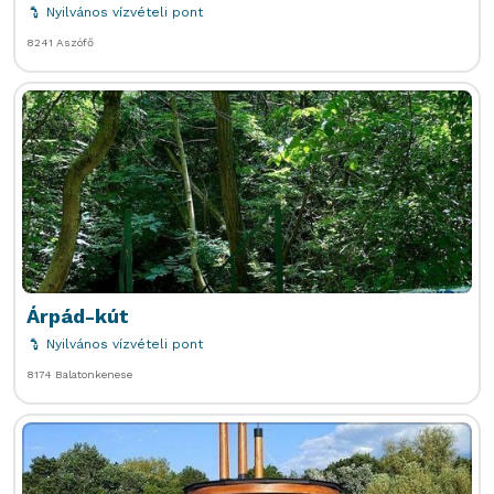
Nyilvános vízvételi pont
8241 Aszófő
Árpád-kút
Nyilvános vízvételi pont
8174 Balatonkenese