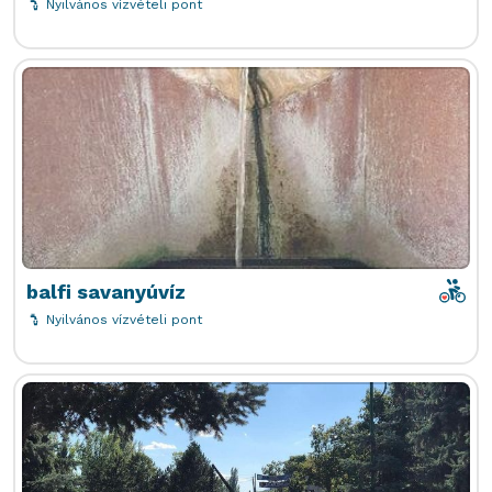
Nyilvános vízvételi pont
poi-i
balfi savanyúvíz
Nyilvános vízvételi pont