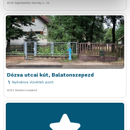
8315 Gyenesdiás Darnay u. 10.
Dózsa utcai kút, Balatonszepezd
Nyilvános vízvételi pont
8252 Balatonszepezd