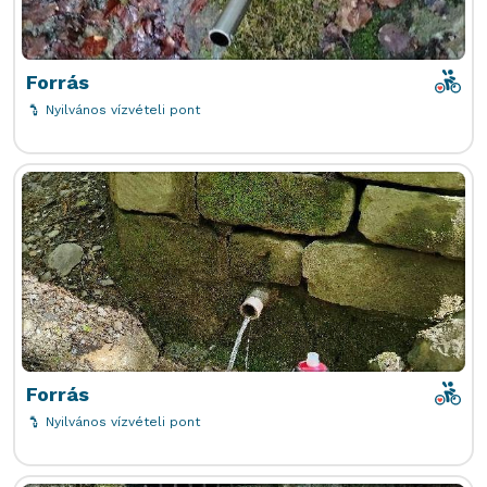
poi-i
Forrás
Nyilvános vízvételi pont
poi-i
Forrás
Nyilvános vízvételi pont