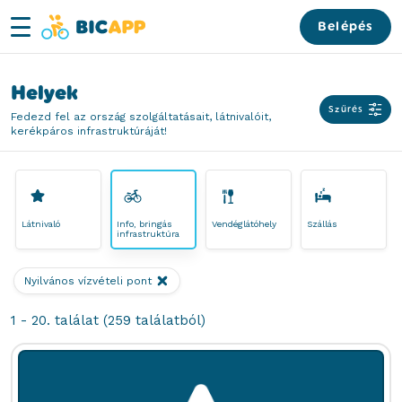
Belépés
Megnyit
Navigáció
MapLibre
|
© OpenMapTiles
© OpenStreetMap contributors
Bicapp
Teljes úthá
Helyek
Szűrés
Fedezd fel az ország szolgáltatásait, látnivalóit,
kerékpáros infrastruktúráját!
Látnivaló
Info, bringás
Vendéglátóhely
Szállás
infrastruktúra
Nyilvános vízvételi pont
Eltávolítás
1 - 20. találat (259 találatból)