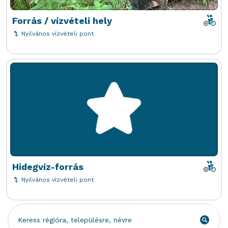
poi-i
Forrás / vízvételi hely
Nyilvános vízvételi pont
poi-i
Hidegvíz-forrás
Nyilvános vízvételi pont
Keress
...
prev
next
1
2
3
4
5
13
régióra,
Keresé
településre,