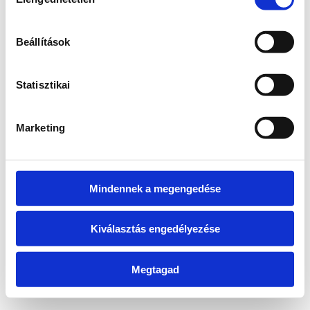
kiválasztása
information)
.
Beállítások
Statisztikai
Marketing
Mindennek a megengedése
Kiválasztás engedélyezése
Megtagad