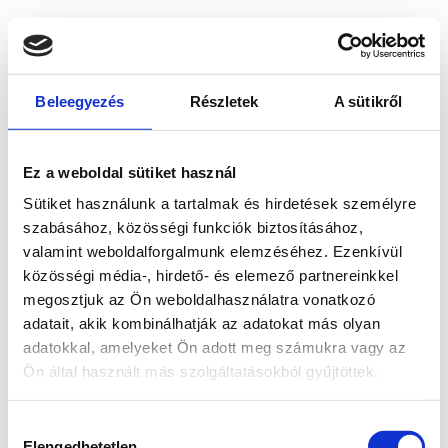
Beleegyezés
Részletek
A sütikről
Ez a weboldal sütiket használ
Sütiket használunk a tartalmak és hirdetések személyre
szabásához, közösségi funkciók biztosításához,
valamint weboldalforgalmunk elemzéséhez. Ezenkívül
közösségi média-, hirdető- és elemező partnereinkkel
megosztjuk az Ön weboldalhasználatra vonatkozó
adatait, akik kombinálhatják az adatokat más olyan
adatokkal, amelyeket Ön adott meg számukra vagy az
Ön által használt más szolgáltatásokból gyűjtöttek.
Application error: a client-side exception has occurred
while
Hozzájárulás
loading
www.bicapp.hu
(see the browser console for more
Elengedhetetlen