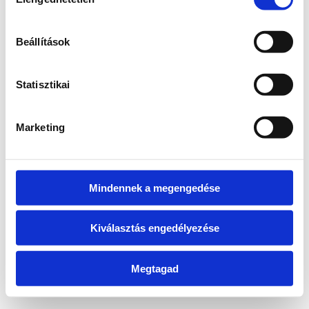
kiválasztása
information)
.
Beállítások
Statisztikai
Marketing
Mindennek a megengedése
Kiválasztás engedélyezése
Megtagad