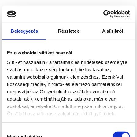
Beleegyezés
Részletek
A sütikről
Ez a weboldal sütiket használ
Sütiket használunk a tartalmak és hirdetések személyre
szabásához, közösségi funkciók biztosításához,
valamint weboldalforgalmunk elemzéséhez. Ezenkívül
közösségi média-, hirdető- és elemező partnereinkkel
megosztjuk az Ön weboldalhasználatra vonatkozó
adatait, akik kombinálhatják az adatokat más olyan
adatokkal, amelyeket Ön adott meg számukra vagy az
Ön által használt más szolgáltatásokból gyűjtöttek.
Application error: a client-side exception has occurred
while
Hozzájárulás
loading
www.bicapp.hu
(see the browser console for more
Elengedhetetlen