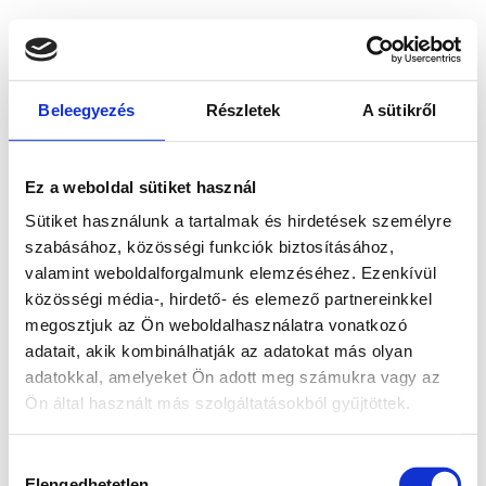
Beleegyezés
Részletek
A sütikről
Ez a weboldal sütiket használ
Sütiket használunk a tartalmak és hirdetések személyre
szabásához, közösségi funkciók biztosításához,
valamint weboldalforgalmunk elemzéséhez. Ezenkívül
közösségi média-, hirdető- és elemező partnereinkkel
megosztjuk az Ön weboldalhasználatra vonatkozó
adatait, akik kombinálhatják az adatokat más olyan
adatokkal, amelyeket Ön adott meg számukra vagy az
Ön által használt más szolgáltatásokból gyűjtöttek.
Application error: a client-side exception has occurred
while
Hozzájárulás
loading
www.bicapp.hu
(see the browser console for more
Elengedhetetlen