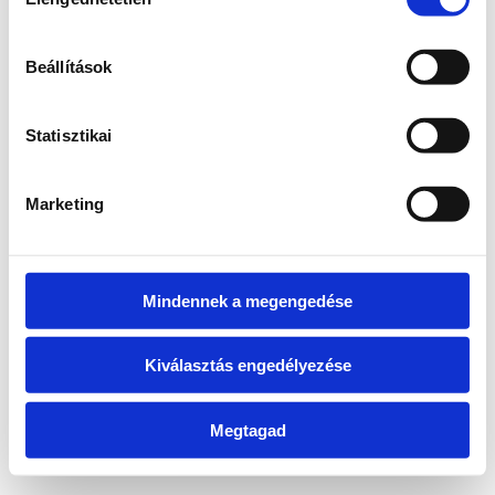
kiválasztása
information)
.
Beállítások
Statisztikai
Marketing
Mindennek a megengedése
Kiválasztás engedélyezése
Megtagad