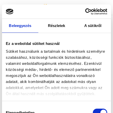
Bicapp
Bicapp
Beleegyezés
Részletek
A sütikről
404-es hiba :(
Ez a weboldal sütiket használ
Az általad keresett tartalom nem található.
Sütiket használunk a tartalmak és hirdetések személyre
Kérjük, térj vissza a főoldalra és indítsd újra a
szabásához, közösségi funkciók biztosításához,
keresést!
valamint weboldalforgalmunk elemzéséhez. Ezenkívül
közösségi média-, hirdető- és elemező partnereinkkel
megosztjuk az Ön weboldalhasználatra vonatkozó
adatait, akik kombinálhatják az adatokat más olyan
adatokkal, amelyeket Ön adott meg számukra vagy az
Ön által használt más szolgáltatásokból gyűjtöttek.
Hozzájárulás
Elengedhetetlen