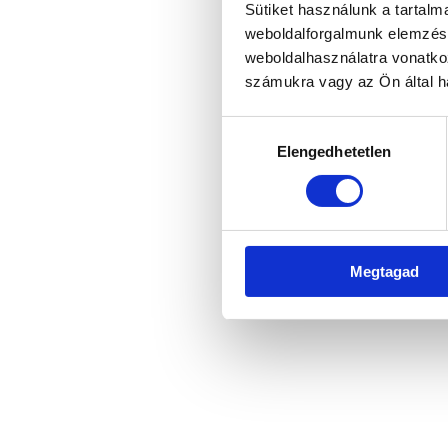
Sütiket használunk a tartal
weboldalforgalmunk elemzésé
weboldalhasználatra vonatko
Application error: a client-side 
számukra vagy az Ön által ha
Hozzájárulás
Elengedhetetlen
kiválasztása
Megtagad