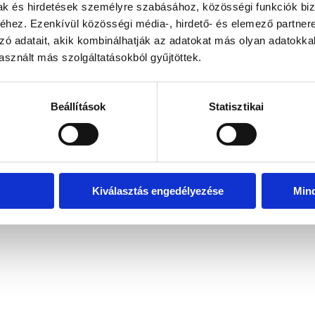
mak és hirdetések személyre szabásához, közösségi funkciók biz
hez. Ezenkívül közösségi média-, hirdető- és elemező partner
zó adatait, akik kombinálhatják az adatokat más olyan adatokka
exception has occurred
while loading
www.bicapp.hu
(see the brows
sznált más szolgáltatásokból gyűjtöttek.
Beállítások
Statisztikai
Kiválasztás engedélyezése
Min