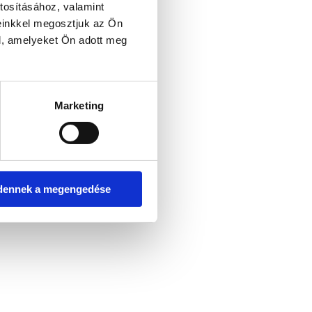
tosításához, valamint
einkkel megosztjuk az Ön
l, amelyeket Ön adott meg
er console for more information)
.
Marketing
dennek a megengedése