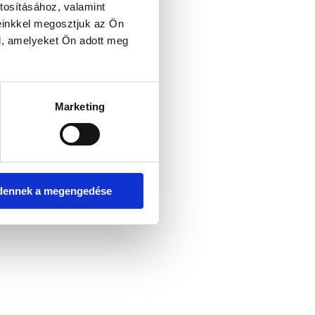
tosításához, valamint
einkkel megosztjuk az Ön
l, amelyeket Ön adott meg
er console for more information)
.
Marketing
dennek a megengedése