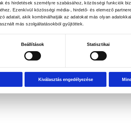
mak és hirdetések személyre szabásához, közösségi funkciók biz
hez. Ezenkívül közösségi média-, hirdető- és elemező partner
zó adatait, akik kombinálhatják az adatokat más olyan adatokka
exception has occurred
while loading
www.bicapp.hu
(see the brows
sznált más szolgáltatásokból gyűjtöttek.
Beállítások
Statisztikai
Kiválasztás engedélyezése
Min