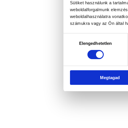
Sütiket használunk a tartal
weboldalforgalmunk elemzésé
weboldalhasználatra vonatko
Application error: a client-side 
számukra vagy az Ön által ha
Hozzájárulás
Elengedhetetlen
kiválasztása
Megtagad