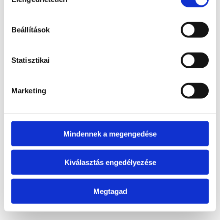
kiválasztása
information)
.
Beállítások
Statisztikai
Marketing
Mindennek a megengedése
Kiválasztás engedélyezése
Megtagad