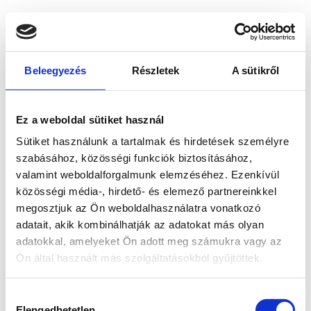
Beleegyezés
Részletek
A sütikről
Ez a weboldal sütiket használ
Sütiket használunk a tartalmak és hirdetések személyre
szabásához, közösségi funkciók biztosításához,
valamint weboldalforgalmunk elemzéséhez. Ezenkívül
közösségi média-, hirdető- és elemező partnereinkkel
megosztjuk az Ön weboldalhasználatra vonatkozó
adatait, akik kombinálhatják az adatokat más olyan
adatokkal, amelyeket Ön adott meg számukra vagy az
Ön által használt más szolgáltatásokból gyűjtöttek.
Application error: a client-side exception has occurred
while
Hozzájárulás
loading
www.bicapp.hu
(see the browser console for more
Elengedhetetlen