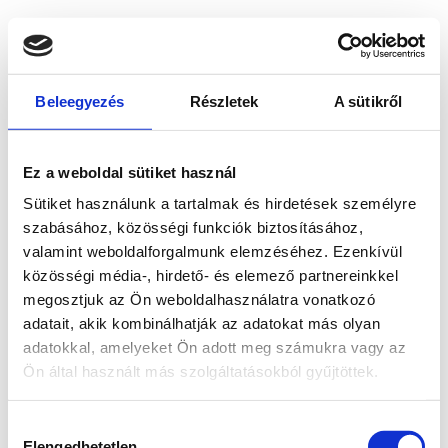
Beleegyezés
Részletek
A sütikről
Ez a weboldal sütiket használ
Sütiket használunk a tartalmak és hirdetések személyre
szabásához, közösségi funkciók biztosításához,
valamint weboldalforgalmunk elemzéséhez. Ezenkívül
közösségi média-, hirdető- és elemező partnereinkkel
megosztjuk az Ön weboldalhasználatra vonatkozó
adatait, akik kombinálhatják az adatokat más olyan
adatokkal, amelyeket Ön adott meg számukra vagy az
Ön által használt más szolgáltatásokból gyűjtöttek.
Application error: a client-side exception has occurred
while
Hozzájárulás
loading
www.bicapp.hu
(see the browser console for more
Elengedhetetlen