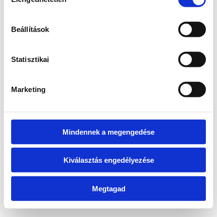
kiválasztása
information)
.
Beállítások
Statisztikai
Marketing
Mindennek a megengedése
Kiválasztás engedélyezése
Megtagad