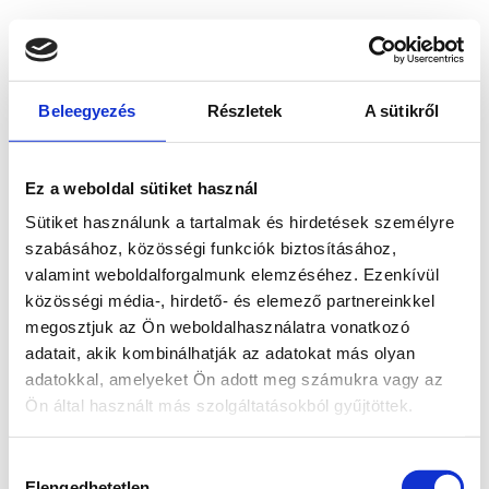
Beleegyezés
Részletek
A sütikről
Ez a weboldal sütiket használ
Sütiket használunk a tartalmak és hirdetések személyre
szabásához, közösségi funkciók biztosításához,
valamint weboldalforgalmunk elemzéséhez. Ezenkívül
közösségi média-, hirdető- és elemező partnereinkkel
megosztjuk az Ön weboldalhasználatra vonatkozó
adatait, akik kombinálhatják az adatokat más olyan
adatokkal, amelyeket Ön adott meg számukra vagy az
Ön által használt más szolgáltatásokból gyűjtöttek.
Application error: a client-side exception has occurred
while
Hozzájárulás
loading
www.bicapp.hu
(see the browser console for more
Elengedhetetlen