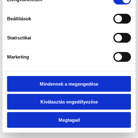
kiválasztása
information)
.
Beállítások
Statisztikai
Marketing
Mindennek a megengedése
Kiválasztás engedélyezése
Megtagad