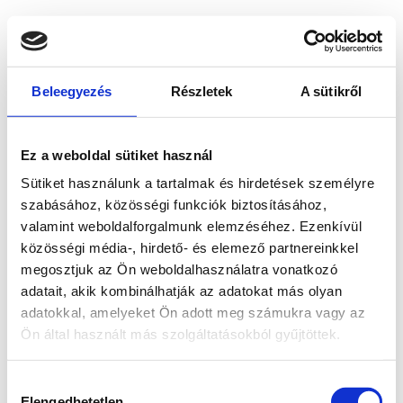
Beleegyezés
Részletek
A sütikről
Ez a weboldal sütiket használ
Sütiket használunk a tartalmak és hirdetések személyre
szabásához, közösségi funkciók biztosításához,
valamint weboldalforgalmunk elemzéséhez. Ezenkívül
közösségi média-, hirdető- és elemező partnereinkkel
megosztjuk az Ön weboldalhasználatra vonatkozó
adatait, akik kombinálhatják az adatokat más olyan
adatokkal, amelyeket Ön adott meg számukra vagy az
Ön által használt más szolgáltatásokból gyűjtöttek.
Application error: a client-side exception has occurred
while
Hozzájárulás
loading
www.bicapp.hu
(see the browser console for more
Elengedhetetlen