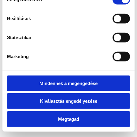
kiválasztása
information)
.
Beállítások
Statisztikai
Marketing
Mindennek a megengedése
Kiválasztás engedélyezése
Megtagad