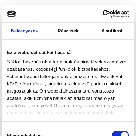
Beleegyezés
Részletek
A sütikről
Ez a weboldal sütiket használ
Sütiket használunk a tartalmak és hirdetések személyre
szabásához, közösségi funkciók biztosításához,
valamint weboldalforgalmunk elemzéséhez. Ezenkívül
közösségi média-, hirdető- és elemező partnereinkkel
megosztjuk az Ön weboldalhasználatra vonatkozó
adatait, akik kombinálhatják az adatokat más olyan
adatokkal, amelyeket Ön adott meg számukra vagy az
Ön által használt más szolgáltatásokból gyűjtöttek.
Application error: a client-side exception has occurred
while
Hozzájárulás
loading
www.bicapp.hu
(see the browser console for more
Elengedhetetlen