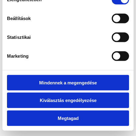
kiválasztása
information)
.
Beállítások
Statisztikai
Marketing
Mindennek a megengedése
Kiválasztás engedélyezése
Megtagad