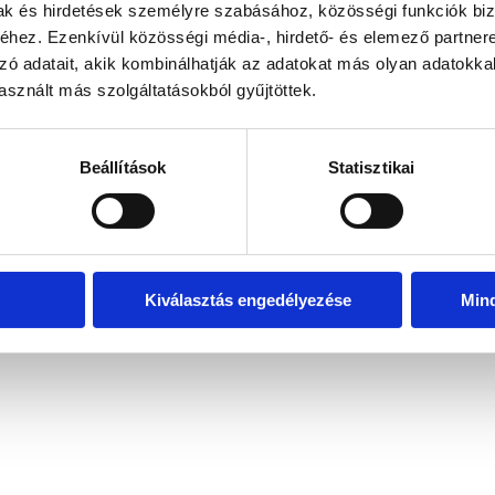
mak és hirdetések személyre szabásához, közösségi funkciók biz
hez. Ezenkívül közösségi média-, hirdető- és elemező partner
zó adatait, akik kombinálhatják az adatokat más olyan adatokka
exception has occurred
while loading
www.bicapp.hu
(see the brows
sznált más szolgáltatásokból gyűjtöttek.
Beállítások
Statisztikai
Kiválasztás engedélyezése
Min