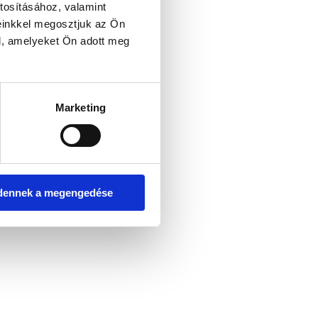
tosításához, valamint
einkkel megosztjuk az Ön
l, amelyeket Ön adott meg
er console for more information)
.
Marketing
dennek a megengedése