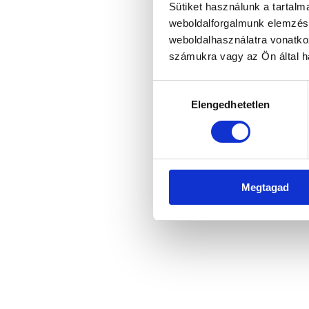
Sütiket használunk a tartal
weboldalforgalmunk elemzésé
weboldalhasználatra vonatko
Application error: a client-side 
számukra vagy az Ön által ha
Hozzájárulás
Elengedhetetlen
kiválasztása
Megtagad