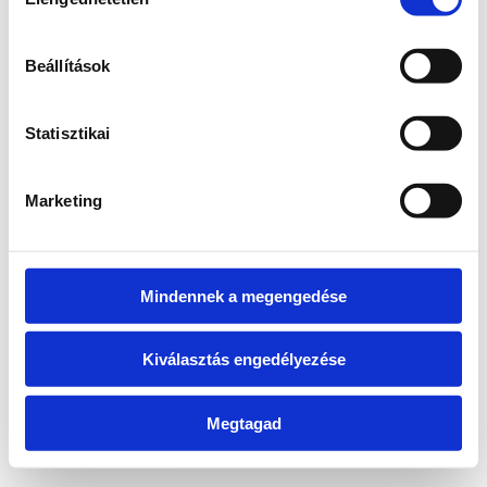
kiválasztása
information)
.
Beállítások
Statisztikai
Marketing
Mindennek a megengedése
Kiválasztás engedélyezése
Megtagad