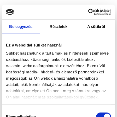
Beleegyezés
Részletek
A sütikről
Ez a weboldal sütiket használ
Sütiket használunk a tartalmak és hirdetések személyre
szabásához, közösségi funkciók biztosításához,
valamint weboldalforgalmunk elemzéséhez. Ezenkívül
közösségi média-, hirdető- és elemező partnereinkkel
megosztjuk az Ön weboldalhasználatra vonatkozó
adatait, akik kombinálhatják az adatokat más olyan
adatokkal, amelyeket Ön adott meg számukra vagy az
Ön által használt más szolgáltatásokból gyűjtöttek.
Application error: a client-side exception has occurred
while
Hozzájárulás
loading
www.bicapp.hu
(see the browser console for more
Elengedhetetlen