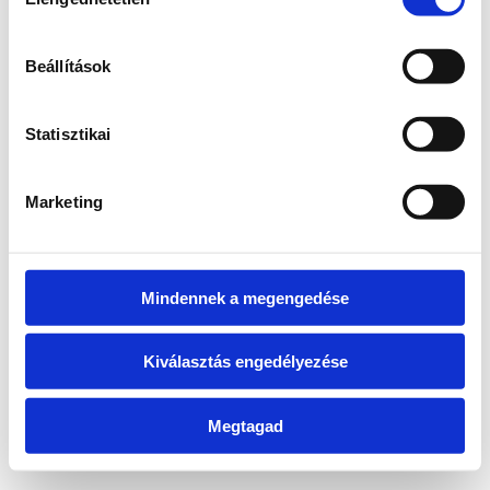
kiválasztása
information)
.
Beállítások
Statisztikai
Marketing
Mindennek a megengedése
Kiválasztás engedélyezése
Megtagad