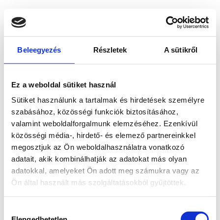
Beleegyezés
Részletek
A sütikről
Ez a weboldal sütiket használ
Sütiket használunk a tartalmak és hirdetések személyre
szabásához, közösségi funkciók biztosításához,
valamint weboldalforgalmunk elemzéséhez. Ezenkívül
közösségi média-, hirdető- és elemező partnereinkkel
megosztjuk az Ön weboldalhasználatra vonatkozó
adatait, akik kombinálhatják az adatokat más olyan
adatokkal, amelyeket Ön adott meg számukra vagy az
Ön által használt más szolgáltatásokból gyűjtöttek.
Application error: a client-side exception has occurred
while
Hozzájárulás
loading
www.bicapp.hu
(see the browser console for more
Elengedhetetlen