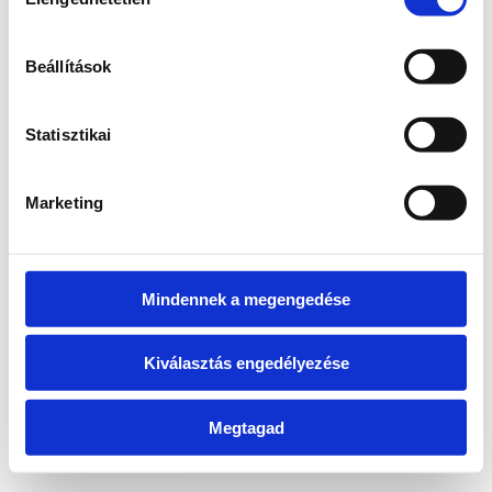
kiválasztása
information)
.
Beállítások
Statisztikai
Marketing
Mindennek a megengedése
Kiválasztás engedélyezése
Megtagad