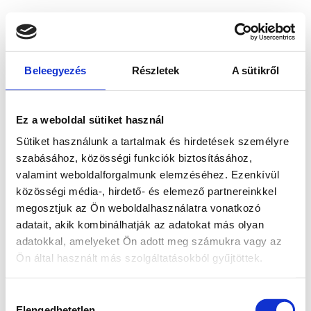
Beleegyezés
Részletek
A sütikről
Ez a weboldal sütiket használ
Sütiket használunk a tartalmak és hirdetések személyre
szabásához, közösségi funkciók biztosításához,
valamint weboldalforgalmunk elemzéséhez. Ezenkívül
közösségi média-, hirdető- és elemező partnereinkkel
megosztjuk az Ön weboldalhasználatra vonatkozó
adatait, akik kombinálhatják az adatokat más olyan
adatokkal, amelyeket Ön adott meg számukra vagy az
Ön által használt más szolgáltatásokból gyűjtöttek.
Application error: a client-side exception has occurred
while
Hozzájárulás
loading
www.bicapp.hu
(see the browser console for more
Elengedhetetlen