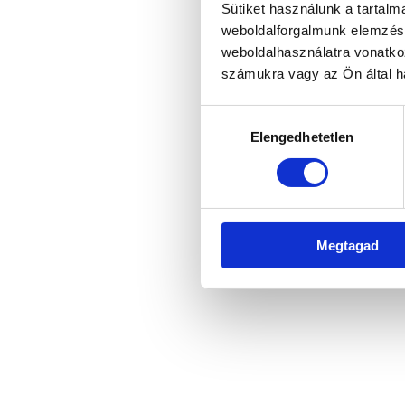
Sütiket használunk a tartal
weboldalforgalmunk elemzésé
weboldalhasználatra vonatko
Application error: a client-side 
számukra vagy az Ön által ha
Hozzájárulás
Elengedhetetlen
kiválasztása
Megtagad