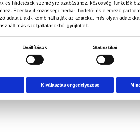
mak és hirdetések személyre szabásához, közösségi funkciók biz
hez. Ezenkívül közösségi média-, hirdető- és elemező partner
zó adatait, akik kombinálhatják az adatokat más olyan adatokka
exception has occurred
while loading
www.bicapp.hu
(see the brows
sznált más szolgáltatásokból gyűjtöttek.
Beállítások
Statisztikai
Kiválasztás engedélyezése
Min