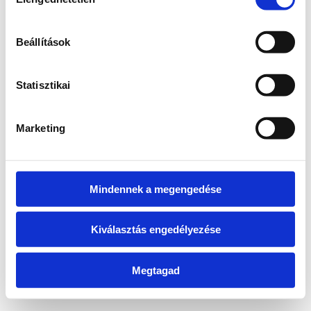
kiválasztása
information)
.
Beállítások
Statisztikai
Marketing
Mindennek a megengedése
Kiválasztás engedélyezése
Megtagad