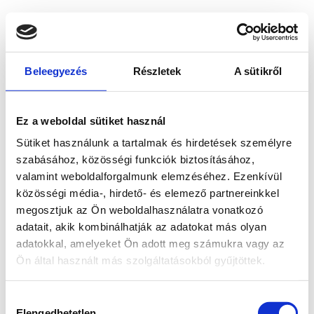
Beleegyezés
Részletek
A sütikről
Ez a weboldal sütiket használ
Sütiket használunk a tartalmak és hirdetések személyre
szabásához, közösségi funkciók biztosításához,
valamint weboldalforgalmunk elemzéséhez. Ezenkívül
közösségi média-, hirdető- és elemező partnereinkkel
megosztjuk az Ön weboldalhasználatra vonatkozó
adatait, akik kombinálhatják az adatokat más olyan
adatokkal, amelyeket Ön adott meg számukra vagy az
Ön által használt más szolgáltatásokból gyűjtöttek.
Application error: a client-side exception has occurred
while
Hozzájárulás
loading
www.bicapp.hu
(see the browser console for more
Elengedhetetlen