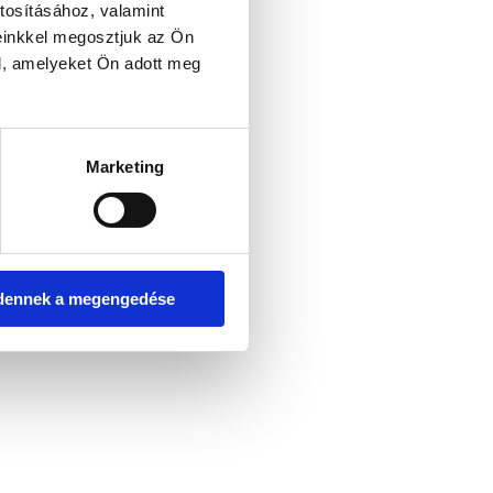
tosításához, valamint
einkkel megosztjuk az Ön
l, amelyeket Ön adott meg
er console for more information)
.
Marketing
dennek a megengedése