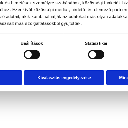
mak és hirdetések személyre szabásához, közösségi funkciók biz
hez. Ezenkívül közösségi média-, hirdető- és elemező partner
zó adatait, akik kombinálhatják az adatokat más olyan adatokka
exception has occurred
while loading
www.bicapp.hu
(see the brows
sznált más szolgáltatásokból gyűjtöttek.
Beállítások
Statisztikai
Kiválasztás engedélyezése
Min