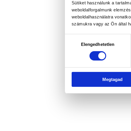
Sütiket használunk a tartal
weboldalforgalmunk elemzésé
weboldalhasználatra vonatko
Application error: a client-side 
számukra vagy az Ön által ha
Hozzájárulás
Elengedhetetlen
kiválasztása
Megtagad