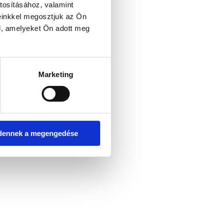
tosításához, valamint
einkkel megosztjuk az Ön
l, amelyeket Ön adott meg
er console for more information)
.
Marketing
dennek a megengedése