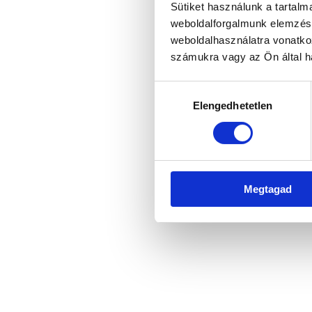
Sütiket használunk a tartal
weboldalforgalmunk elemzésé
weboldalhasználatra vonatko
Application error: a client-side 
számukra vagy az Ön által ha
Hozzájárulás
Elengedhetetlen
kiválasztása
Megtagad