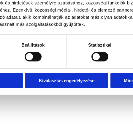
mak és hirdetések személyre szabásához, közösségi funkciók biz
hez. Ezenkívül közösségi média-, hirdető- és elemező partner
zó adatait, akik kombinálhatják az adatokat más olyan adatokka
exception has occurred
while loading
www.bicapp.hu
(see the brows
sznált más szolgáltatásokból gyűjtöttek.
Beállítások
Statisztikai
Kiválasztás engedélyezése
Min