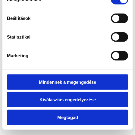
kiválasztása
information)
.
Beállítások
Statisztikai
Marketing
Mindennek a megengedése
Kiválasztás engedélyezése
Megtagad