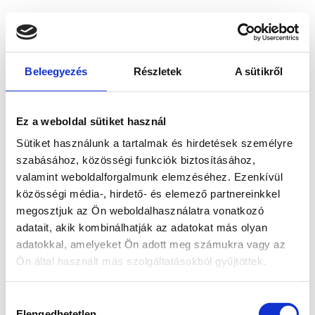
Beleegyezés
Részletek
A sütikről
Ez a weboldal sütiket használ
Sütiket használunk a tartalmak és hirdetések személyre
szabásához, közösségi funkciók biztosításához,
valamint weboldalforgalmunk elemzéséhez. Ezenkívül
közösségi média-, hirdető- és elemező partnereinkkel
megosztjuk az Ön weboldalhasználatra vonatkozó
adatait, akik kombinálhatják az adatokat más olyan
adatokkal, amelyeket Ön adott meg számukra vagy az
Ön által használt más szolgáltatásokból gyűjtöttek.
Application error: a client-side exception has occurred
while
Hozzájárulás
loading
www.bicapp.hu
(see the browser console for more
Elengedhetetlen