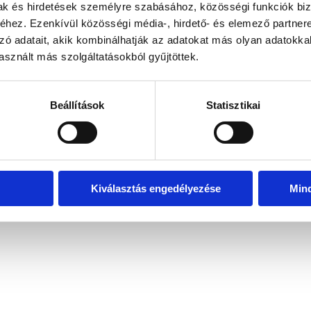
mak és hirdetések személyre szabásához, közösségi funkciók biz
hez. Ezenkívül közösségi média-, hirdető- és elemező partner
zó adatait, akik kombinálhatják az adatokat más olyan adatokka
exception has occurred
while loading
www.bicapp.hu
(see the brows
sznált más szolgáltatásokból gyűjtöttek.
Beállítások
Statisztikai
Kiválasztás engedélyezése
Min