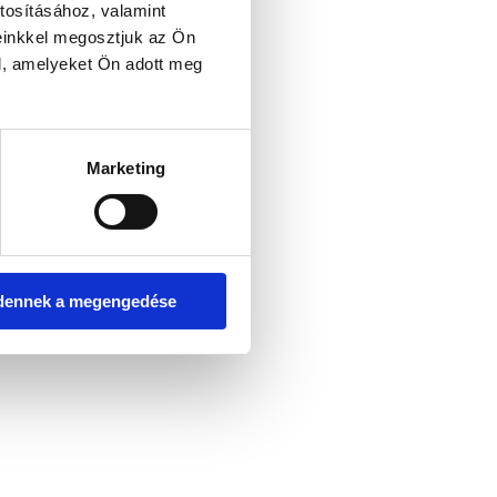
tosításához, valamint
einkkel megosztjuk az Ön
l, amelyeket Ön adott meg
er console for more information)
.
Marketing
dennek a megengedése