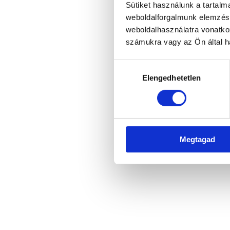
Sütiket használunk a tartal
weboldalforgalmunk elemzésé
weboldalhasználatra vonatko
Application error: a client-side 
számukra vagy az Ön által ha
Hozzájárulás
Elengedhetetlen
kiválasztása
Megtagad