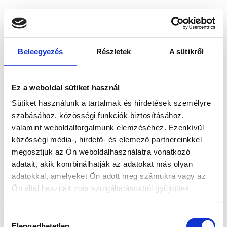
Beleegyezés
Részletek
A sütikről
Ez a weboldal sütiket használ
Sütiket használunk a tartalmak és hirdetések személyre
szabásához, közösségi funkciók biztosításához,
valamint weboldalforgalmunk elemzéséhez. Ezenkívül
közösségi média-, hirdető- és elemező partnereinkkel
megosztjuk az Ön weboldalhasználatra vonatkozó
adatait, akik kombinálhatják az adatokat más olyan
adatokkal, amelyeket Ön adott meg számukra vagy az
Ön által használt más szolgáltatásokból gyűjtöttek.
Application error: a client-side exception has occurred
while
Hozzájárulás
loading
www.bicapp.hu
(see the browser console for more
Elengedhetetlen