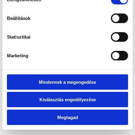
kiválasztása
information)
.
Beállítások
Statisztikai
Marketing
Mindennek a megengedése
Kiválasztás engedélyezése
Megtagad