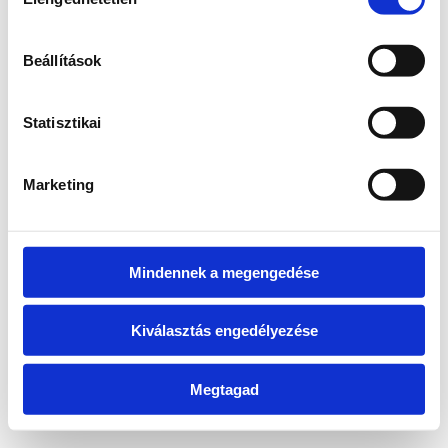
kiválasztása
information)
.
Beállítások
Statisztikai
Marketing
Mindennek a megengedése
Kiválasztás engedélyezése
Megtagad