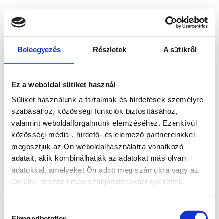
Beleegyezés
Részletek
A sütikről
Ez a weboldal sütiket használ
Sütiket használunk a tartalmak és hirdetések személyre
szabásához, közösségi funkciók biztosításához,
valamint weboldalforgalmunk elemzéséhez. Ezenkívül
közösségi média-, hirdető- és elemező partnereinkkel
megosztjuk az Ön weboldalhasználatra vonatkozó
adatait, akik kombinálhatják az adatokat más olyan
adatokkal, amelyeket Ön adott meg számukra vagy az
Ön által használt más szolgáltatásokból gyűjtöttek.
Application error: a client-side exception has occurred
while
Hozzájárulás
loading
www.bicapp.hu
(see the browser console for more
Elengedhetetlen