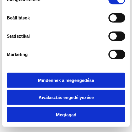
kiválasztása
information)
.
Beállítások
Statisztikai
Marketing
Mindennek a megengedése
Kiválasztás engedélyezése
Megtagad