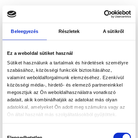
Beleegyezés
Részletek
A sütikről
Ez a weboldal sütiket használ
Sütiket használunk a tartalmak és hirdetések személyre
szabásához, közösségi funkciók biztosításához,
valamint weboldalforgalmunk elemzéséhez. Ezenkívül
közösségi média-, hirdető- és elemező partnereinkkel
megosztjuk az Ön weboldalhasználatra vonatkozó
adatait, akik kombinálhatják az adatokat más olyan
adatokkal, amelyeket Ön adott meg számukra vagy az
Ön által használt más szolgáltatásokból gyűjtöttek.
Application error: a client-side exception has occurred
while
Hozzájárulás
loading
www.bicapp.hu
(see the browser console for more
Elengedhetetlen