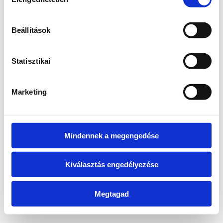
kiválasztása
information)
.
Beállítások
Statisztikai
Marketing
Mindennek a megengedése
Kiválasztás engedélyezése
Megtagad