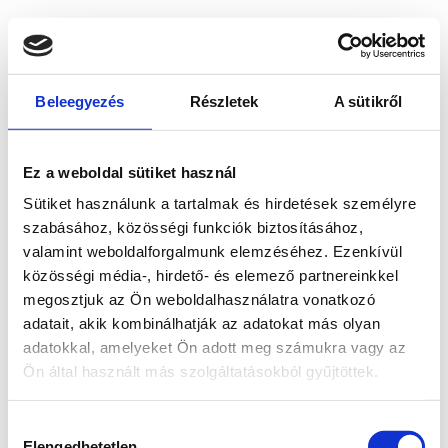
Beleegyezés
Részletek
A sütikről
Ez a weboldal sütiket használ
Sütiket használunk a tartalmak és hirdetések személyre
szabásához, közösségi funkciók biztosításához,
valamint weboldalforgalmunk elemzéséhez. Ezenkívül
közösségi média-, hirdető- és elemező partnereinkkel
megosztjuk az Ön weboldalhasználatra vonatkozó
adatait, akik kombinálhatják az adatokat más olyan
adatokkal, amelyeket Ön adott meg számukra vagy az
Ön által használt más szolgáltatásokból gyűjtöttek.
Application error: a client-side exception has occurred
while
Hozzájárulás
loading
www.bicapp.hu
(see the browser console for more
Elengedhetetlen