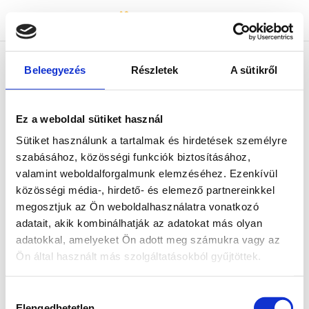
Bicapp
Bicapp
Beleegyezés
Részletek
A sütikről
404-es hiba :(
Ez a weboldal sütiket használ
Az általad keresett tartalom nem található.
Sütiket használunk a tartalmak és hirdetések személyre
Kérjük, térj vissza a főoldalra és indítsd újra a
szabásához, közösségi funkciók biztosításához,
keresést!
valamint weboldalforgalmunk elemzéséhez. Ezenkívül
közösségi média-, hirdető- és elemező partnereinkkel
megosztjuk az Ön weboldalhasználatra vonatkozó
adatait, akik kombinálhatják az adatokat más olyan
adatokkal, amelyeket Ön adott meg számukra vagy az
Ön által használt más szolgáltatásokból gyűjtöttek.
Hozzájárulás
Elengedhetetlen