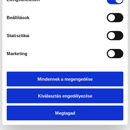
kiválasztása
information)
.
Beállítások
Statisztikai
Marketing
Mindennek a megengedése
Kiválasztás engedélyezése
Megtagad