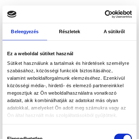
Beleegyezés
Részletek
A sütikről
Ez a weboldal sütiket használ
Sütiket használunk a tartalmak és hirdetések személyre
szabásához, közösségi funkciók biztosításához,
valamint weboldalforgalmunk elemzéséhez. Ezenkívül
közösségi média-, hirdető- és elemező partnereinkkel
megosztjuk az Ön weboldalhasználatra vonatkozó
adatait, akik kombinálhatják az adatokat más olyan
adatokkal, amelyeket Ön adott meg számukra vagy az
Ön által használt más szolgáltatásokból gyűjtöttek.
Application error: a client-side exception has occurred
while
Hozzájárulás
loading
www.bicapp.hu
(see the browser console for more
Elengedhetetlen