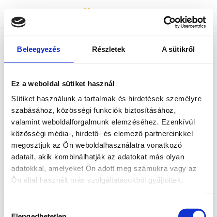
Bicapp
Bicapp
Beleegyezés
Részletek
A sütikről
404-es hiba :(
Ez a weboldal sütiket használ
Az általad keresett tartalom nem található.
Sütiket használunk a tartalmak és hirdetések személyre
Kérjük, térj vissza a főoldalra és indítsd újra a
szabásához, közösségi funkciók biztosításához,
keresést!
valamint weboldalforgalmunk elemzéséhez. Ezenkívül
közösségi média-, hirdető- és elemező partnereinkkel
megosztjuk az Ön weboldalhasználatra vonatkozó
adatait, akik kombinálhatják az adatokat más olyan
adatokkal, amelyeket Ön adott meg számukra vagy az
Ön által használt más szolgáltatásokból gyűjtöttek.
Hozzájárulás
Elengedhetetlen