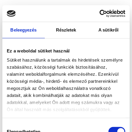
Beleegyezés
Részletek
A sütikről
Ez a weboldal sütiket használ
Sütiket használunk a tartalmak és hirdetések személyre
szabásához, közösségi funkciók biztosításához,
valamint weboldalforgalmunk elemzéséhez. Ezenkívül
közösségi média-, hirdető- és elemező partnereinkkel
megosztjuk az Ön weboldalhasználatra vonatkozó
adatait, akik kombinálhatják az adatokat más olyan
adatokkal, amelyeket Ön adott meg számukra vagy az
Ön által használt más szolgáltatásokból gyűjtöttek.
Application error: a client-side exception has occurred
while
Hozzájárulás
loading
www.bicapp.hu
(see the browser console for more
Elengedhetetlen