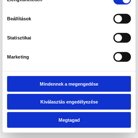
kiválasztása
information)
.
Beállítások
Statisztikai
Marketing
Mindennek a megengedése
Kiválasztás engedélyezése
Megtagad