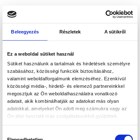
Beleegyezés
Részletek
A sütikről
Ez a weboldal sütiket használ
Sütiket használunk a tartalmak és hirdetések személyre
szabásához, közösségi funkciók biztosításához,
valamint weboldalforgalmunk elemzéséhez. Ezenkívül
közösségi média-, hirdető- és elemező partnereinkkel
megosztjuk az Ön weboldalhasználatra vonatkozó
adatait, akik kombinálhatják az adatokat más olyan
adatokkal, amelyeket Ön adott meg számukra vagy az
Ön által használt más szolgáltatásokból gyűjtöttek.
Application error: a client-side exception has occurred
while
Hozzájárulás
loading
www.bicapp.hu
(see the browser console for more
Elengedhetetlen