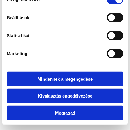
kiválasztása
information)
.
Beállítások
Statisztikai
Marketing
Mindennek a megengedése
Kiválasztás engedélyezése
Megtagad