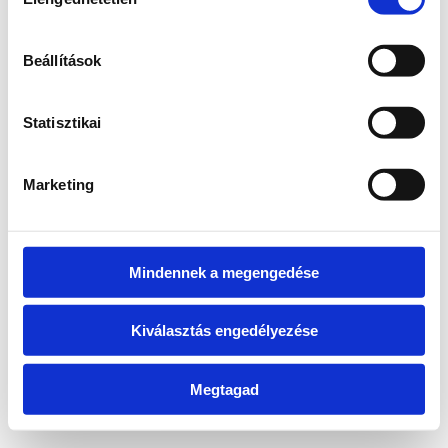
kiválasztása
information)
.
Beállítások
Statisztikai
Marketing
Mindennek a megengedése
Kiválasztás engedélyezése
Megtagad