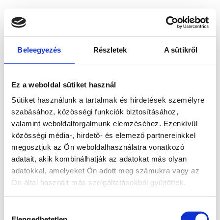
Beleegyezés
Részletek
A sütikről
Ez a weboldal sütiket használ
Sütiket használunk a tartalmak és hirdetések személyre
szabásához, közösségi funkciók biztosításához,
valamint weboldalforgalmunk elemzéséhez. Ezenkívül
közösségi média-, hirdető- és elemező partnereinkkel
megosztjuk az Ön weboldalhasználatra vonatkozó
adatait, akik kombinálhatják az adatokat más olyan
adatokkal, amelyeket Ön adott meg számukra vagy az
Ön által használt más szolgáltatásokból gyűjtöttek.
Application error: a client-side exception has occurred
while
Hozzájárulás
loading
www.bicapp.hu
(see the browser console for more
Elengedhetetlen