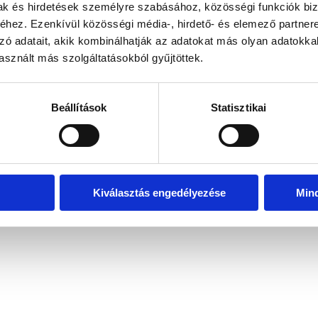
mak és hirdetések személyre szabásához, közösségi funkciók biz
hez. Ezenkívül közösségi média-, hirdető- és elemező partner
zó adatait, akik kombinálhatják az adatokat más olyan adatokka
exception has occurred
while loading
www.bicapp.hu
(see the brows
sznált más szolgáltatásokból gyűjtöttek.
Beállítások
Statisztikai
Kiválasztás engedélyezése
Min