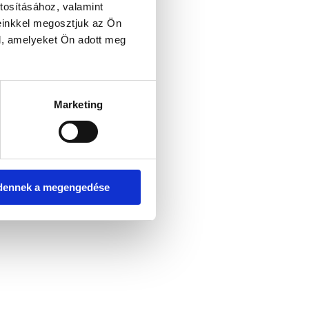
tosításához, valamint
einkkel megosztjuk az Ön
l, amelyeket Ön adott meg
er console for more information)
.
Marketing
dennek a megengedése