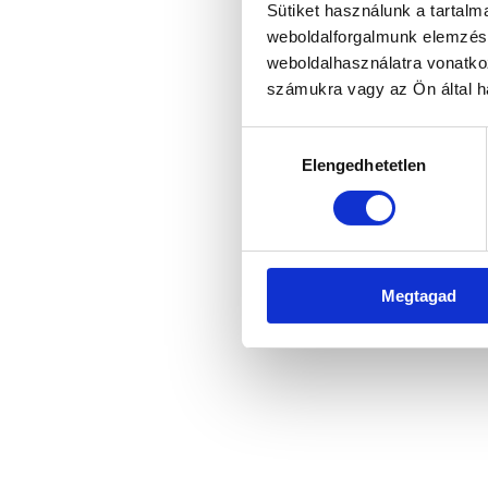
Sütiket használunk a tartal
weboldalforgalmunk elemzésé
weboldalhasználatra vonatko
Application error: a client-side 
számukra vagy az Ön által ha
Hozzájárulás
Elengedhetetlen
kiválasztása
Megtagad