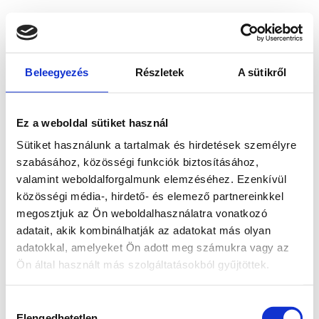
Beleegyezés
Részletek
A sütikről
Ez a weboldal sütiket használ
Sütiket használunk a tartalmak és hirdetések személyre
szabásához, közösségi funkciók biztosításához,
valamint weboldalforgalmunk elemzéséhez. Ezenkívül
közösségi média-, hirdető- és elemező partnereinkkel
megosztjuk az Ön weboldalhasználatra vonatkozó
adatait, akik kombinálhatják az adatokat más olyan
adatokkal, amelyeket Ön adott meg számukra vagy az
Ön által használt más szolgáltatásokból gyűjtöttek.
Application error: a client-side exception has occurred
while
Hozzájárulás
loading
www.bicapp.hu
(see the browser console for more
Elengedhetetlen