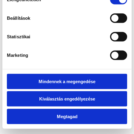
kiválasztása
information)
.
Beállítások
Statisztikai
Marketing
Mindennek a megengedése
Kiválasztás engedélyezése
Megtagad