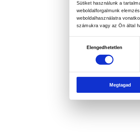
Sütiket használunk a tartal
weboldalforgalmunk elemzésé
weboldalhasználatra vonatko
Application error: a client-side 
számukra vagy az Ön által ha
Hozzájárulás
Elengedhetetlen
kiválasztása
Megtagad