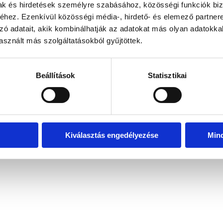
mak és hirdetések személyre szabásához, közösségi funkciók biz
hez. Ezenkívül közösségi média-, hirdető- és elemező partner
zó adatait, akik kombinálhatják az adatokat más olyan adatokka
exception has occurred
while loading
www.bicapp.hu
(see the brows
sznált más szolgáltatásokból gyűjtöttek.
Beállítások
Statisztikai
Kiválasztás engedélyezése
Min