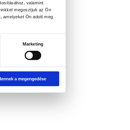
tosításához, valamint
einkkel megosztjuk az Ön
l, amelyeket Ön adott meg
er console for more information)
.
Marketing
dennek a megengedése