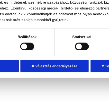
mak és hirdetések személyre szabásához, közösségi funkciók biz
hez. Ezenkívül közösségi média-, hirdető- és elemező partner
zó adatait, akik kombinálhatják az adatokat más olyan adatokka
exception has occurred
while loading
www.bicapp.hu
(see the brows
sznált más szolgáltatásokból gyűjtöttek.
Beállítások
Statisztikai
Kiválasztás engedélyezése
Min