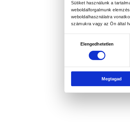
Sütiket használunk a tartal
weboldalforgalmunk elemzésé
weboldalhasználatra vonatko
Application error: a client-side 
számukra vagy az Ön által ha
Hozzájárulás
Elengedhetetlen
kiválasztása
Megtagad