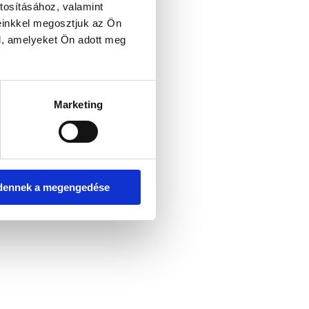
tosításához, valamint
einkkel megosztjuk az Ön
l, amelyeket Ön adott meg
er console for more information)
.
Marketing
dennek a megengedése