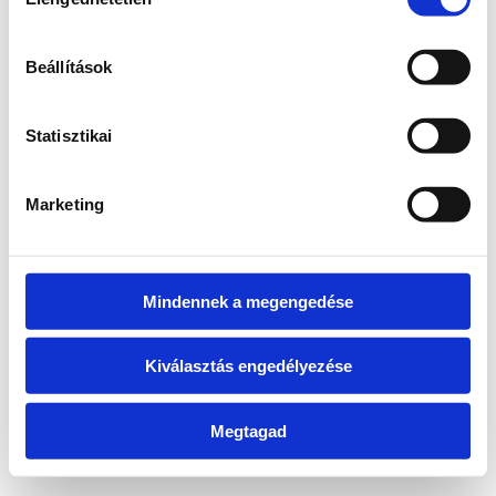
kiválasztása
information)
.
Beállítások
Statisztikai
Marketing
Mindennek a megengedése
Kiválasztás engedélyezése
Megtagad