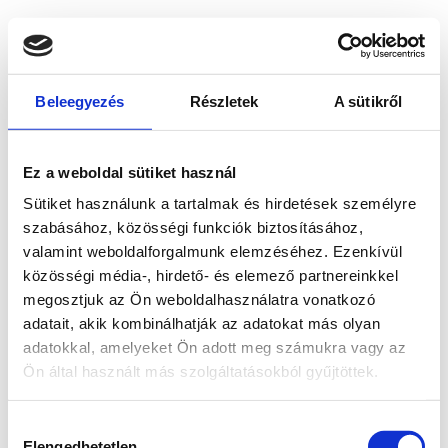
Beleegyezés
Részletek
A sütikről
Ez a weboldal sütiket használ
Sütiket használunk a tartalmak és hirdetések személyre
szabásához, közösségi funkciók biztosításához,
valamint weboldalforgalmunk elemzéséhez. Ezenkívül
közösségi média-, hirdető- és elemező partnereinkkel
megosztjuk az Ön weboldalhasználatra vonatkozó
adatait, akik kombinálhatják az adatokat más olyan
adatokkal, amelyeket Ön adott meg számukra vagy az
Ön által használt más szolgáltatásokból gyűjtöttek.
Application error: a client-side exception has occurred
while
Hozzájárulás
loading
www.bicapp.hu
(see the browser console for more
Elengedhetetlen