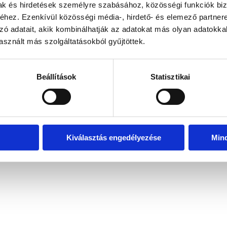
mak és hirdetések személyre szabásához, közösségi funkciók biz
hez. Ezenkívül közösségi média-, hirdető- és elemező partner
zó adatait, akik kombinálhatják az adatokat más olyan adatokka
exception has occurred
while loading
www.bicapp.hu
(see the brows
sznált más szolgáltatásokból gyűjtöttek.
Beállítások
Statisztikai
Kiválasztás engedélyezése
Min