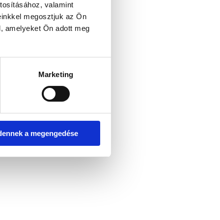
tosításához, valamint
einkkel megosztjuk az Ön
l, amelyeket Ön adott meg
er console for more information)
.
Marketing
dennek a megengedése