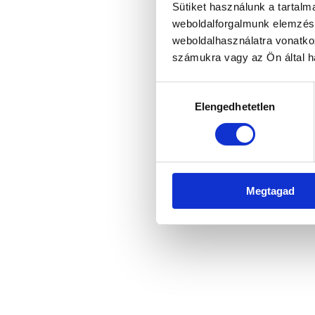
Sütiket használunk a tartal
weboldalforgalmunk elemzésé
weboldalhasználatra vonatko
Application error: a client-side 
számukra vagy az Ön által ha
Hozzájárulás
Elengedhetetlen
kiválasztása
Megtagad