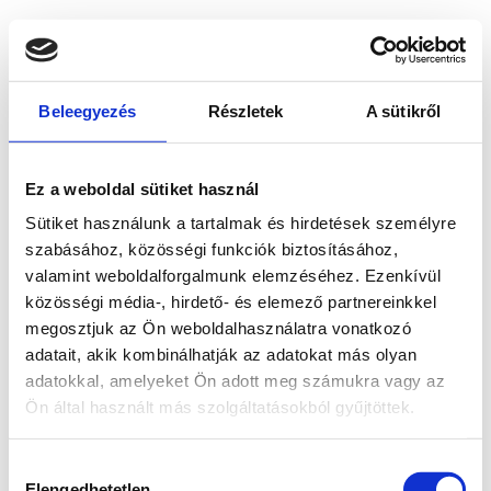
Beleegyezés
Részletek
A sütikről
Ez a weboldal sütiket használ
Sütiket használunk a tartalmak és hirdetések személyre
szabásához, közösségi funkciók biztosításához,
valamint weboldalforgalmunk elemzéséhez. Ezenkívül
közösségi média-, hirdető- és elemező partnereinkkel
megosztjuk az Ön weboldalhasználatra vonatkozó
adatait, akik kombinálhatják az adatokat más olyan
adatokkal, amelyeket Ön adott meg számukra vagy az
Ön által használt más szolgáltatásokból gyűjtöttek.
Application error: a client-side exception has occurred
while
Hozzájárulás
loading
www.bicapp.hu
(see the browser console for more
Elengedhetetlen