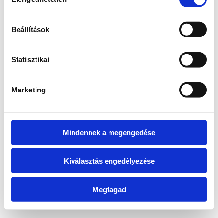
kiválasztása
information)
.
Beállítások
Statisztikai
Marketing
Mindennek a megengedése
Kiválasztás engedélyezése
Megtagad