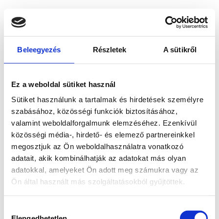
Beleegyezés
Részletek
A sütikről
Ez a weboldal sütiket használ
Sütiket használunk a tartalmak és hirdetések személyre
szabásához, közösségi funkciók biztosításához,
valamint weboldalforgalmunk elemzéséhez. Ezenkívül
közösségi média-, hirdető- és elemező partnereinkkel
megosztjuk az Ön weboldalhasználatra vonatkozó
adatait, akik kombinálhatják az adatokat más olyan
adatokkal, amelyeket Ön adott meg számukra vagy az
Ön által használt más szolgáltatásokból gyűjtöttek.
Application error: a client-side exception has occurred
while
Hozzájárulás
loading
www.bicapp.hu
(see the browser console for more
Elengedhetetlen