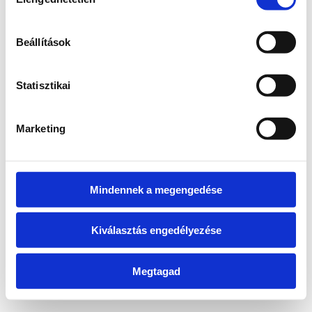
kiválasztása
information)
.
Beállítások
Statisztikai
Marketing
Mindennek a megengedése
Kiválasztás engedélyezése
Megtagad