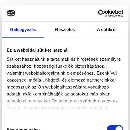
Beleegyezés
Részletek
A sütikről
Ez a weboldal sütiket használ
Sütiket használunk a tartalmak és hirdetések személyre
szabásához, közösségi funkciók biztosításához,
valamint weboldalforgalmunk elemzéséhez. Ezenkívül
közösségi média-, hirdető- és elemező partnereinkkel
megosztjuk az Ön weboldalhasználatra vonatkozó
adatait, akik kombinálhatják az adatokat más olyan
adatokkal, amelyeket Ön adott meg számukra vagy az
Ön által használt más szolgáltatásokból gyűjtöttek.
Application error: a client-side exception has occurred
while
Hozzájárulás
loading
www.bicapp.hu
(see the browser console for more
Elengedhetetlen