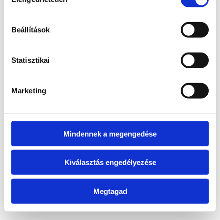
kiválasztása
information)
.
Beállítások
Statisztikai
Marketing
Mindennek a megengedése
Kiválasztás engedélyezése
Megtagad