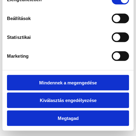
kiválasztása
information)
.
Beállítások
Statisztikai
Marketing
Mindennek a megengedése
Kiválasztás engedélyezése
Megtagad