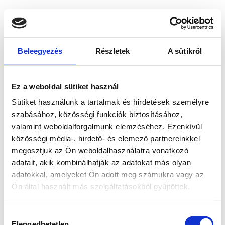
Beleegyezés
Részletek
A sütikről
Ez a weboldal sütiket használ
Sütiket használunk a tartalmak és hirdetések személyre
szabásához, közösségi funkciók biztosításához,
valamint weboldalforgalmunk elemzéséhez. Ezenkívül
közösségi média-, hirdető- és elemező partnereinkkel
megosztjuk az Ön weboldalhasználatra vonatkozó
adatait, akik kombinálhatják az adatokat más olyan
adatokkal, amelyeket Ön adott meg számukra vagy az
Ön által használt más szolgáltatásokból gyűjtöttek.
Application error: a client-side exception has occurred
while
Hozzájárulás
loading
www.bicapp.hu
(see the browser console for more
Elengedhetetlen