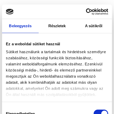
Beleegyezés
Részletek
A sütikről
Ez a weboldal sütiket használ
Sütiket használunk a tartalmak és hirdetések személyre
szabásához, közösségi funkciók biztosításához,
valamint weboldalforgalmunk elemzéséhez. Ezenkívül
közösségi média-, hirdető- és elemező partnereinkkel
megosztjuk az Ön weboldalhasználatra vonatkozó
adatait, akik kombinálhatják az adatokat más olyan
adatokkal, amelyeket Ön adott meg számukra vagy az
Ön által használt más szolgáltatásokból gyűjtöttek.
Application error: a client-side exception has occurred
while
Hozzájárulás
loading
www.bicapp.hu
(see the browser console for more
Elengedhetetlen