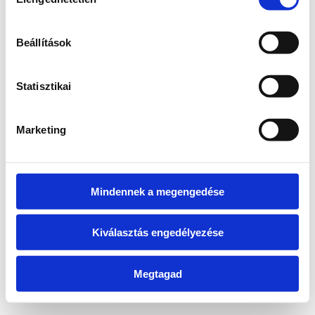
kiválasztása
information)
.
Beállítások
Statisztikai
Marketing
Mindennek a megengedése
Kiválasztás engedélyezése
Megtagad